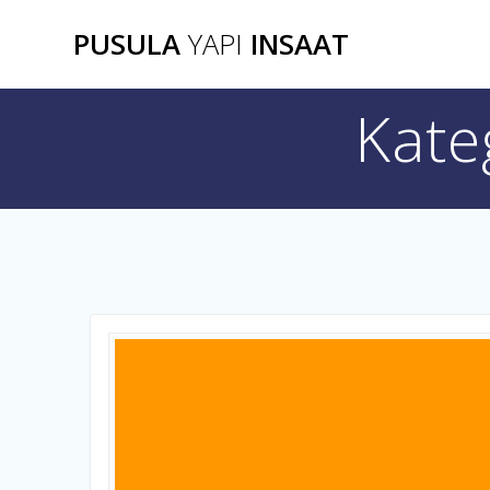
Skip
PUSULA
YAPI
INSAAT
to
content
Kate